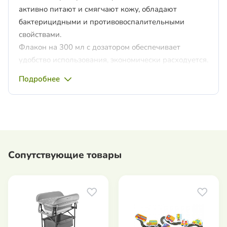
активно питают и смягчают кожу, обладают
бактерицидными и противовоспалительными
свойствами.
Флакон на 300 мл с дозатором обеспечивает
удобство использования, экономически расходуется.
Мягкая пышная пена подарит ощущение свежести
Подробнее
и комфорта во время водных процедур,
предотвращая раздражение.
Не содержит красителей и не вызывает
аллергических реакций.
Объём: 300 мл.
Сопутствующие товары
С первых дней жизни.