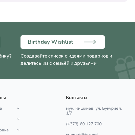
Birthday Wishlist
ёнку?
Создавайте список с идеями подарков и
делитесь им с семьёй и друзьями.
ины
Контакты
а
мун. Кишинёв, ул. Букурией,
1/7
(+373) 60 127 700
овка
support@tpc.md