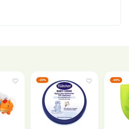
-20%
-40%