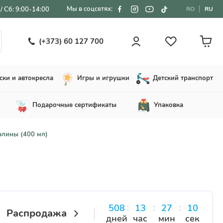
Мы в соцсетях:
/ Сб: 9:00-14:00
RO
RU
(+373) 60 127 700
ски и автокресла
Игры и игрушки
Детский транспорт
Подарочные сертификаты
Упаковка
алины (400 мл)
508
13
27
09
Распродажа
дней
час
мин
сек