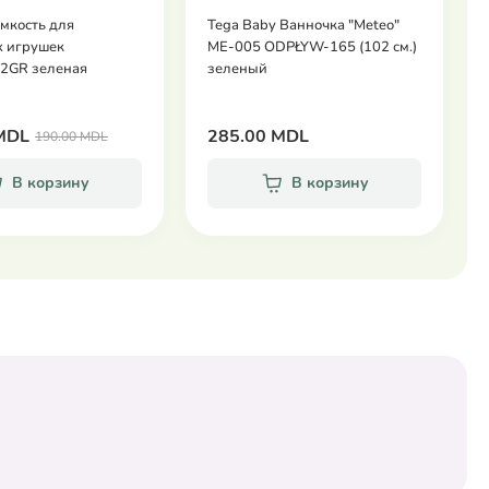
Ёмкость для
Tega Baby Ванночка "Meteo"
х игрушек
ME-005 ODPŁYW-165 (102 см.)
2GR зеленая
зеленый
MDL
285.00 MDL
190.00 MDL
В корзину
В корзину