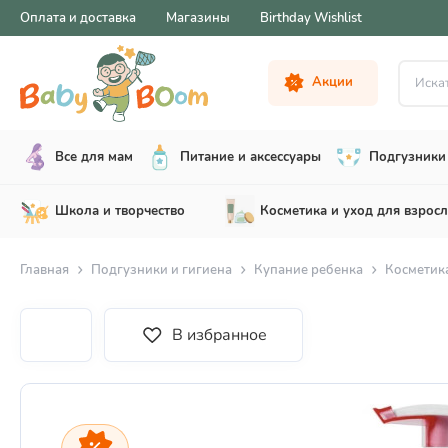
Оплата и доставка
Магазины
Birthday Wishlist
Искать .
Акции
Все для мам
Питание и аксессуары
Подгузники 
Школа и творчество
Косметика и уход для взрос
Главная
Подгузники и гигиена
Купание ребенка
Косметик
В избранное