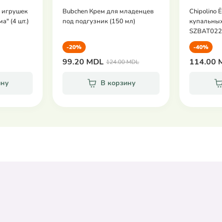
 игрушек
Bubchen Крем для младенцев
Chipolino 
" (4 шт.)
под подгузник (150 мл)
купальны
SZBAT022
-20%
-40%
99.20 MDL
114.00 
124.00 MDL
ину
В корзину