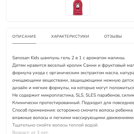
ОПИСАНИЕ
ХАРАКТЕРИСТИКИ
ОТЗЫВЫ
Sanosan Kids шампунь гель 2 в 1 с ароматом малины.
Детям нравится веселый кролик Санни и фруктовый ма
формула ухода с органическим экстрактом масла, нату
очищающими веществами, защищающими нежную детскую
дизайн и мягкие формулы, на которые могут положитьс
Не содержит микропластика, SLS, SLES парабенов, сили
Клинически протестированный. Подходит для повседнев
Способ применения: осторожно смочите волосы ребенка 
влажные волосы и легкими массирующими движениями, 
Тщательно смойте волосы теплой водой.
Возраст: от 3 лет.