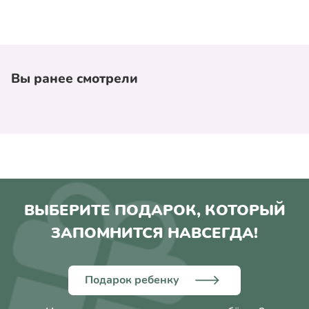
Складная ванна 33 литра
Складное ведро 12 литров
Складной ковш 1,2 литров
Сетка для детской ванны
Вы ранее смотрели
Губка для детской ванны
Характеристики:
- Возраст: с рождения.
- Идеально подходит для дома или путешествий.
- Легко и компактно складывается.
- Противоскользящее покрытие на ножках.
- Эргономичный дизайн.
ВЫБЕРИТЕ ПОДАРОК, КОТОРЫЙ
- С удобным отделением для предметов ухода.
ЗАПОМНИТСЯ НАВСЕГДА!
- Материал: пластик.
- Размеры в разложенном виде: 23 х 48 х 82 см.
- Размеры в сложенном виде: 10 х 48 х 82 см.
Подарок ребенку
- Производитель: SeviBebe (Турция).