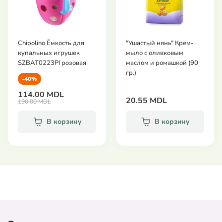
Chipolino Ёмкость для
"Ушастый нянь" Крем-
купальных игрушек
мыло с оливковым
SZBAT0223PI розовая
маслом и ромашкой (90
гр.)
-40%
114.00 MDL
20.55 MDL
190.00 MDL
В корзину
В корзину