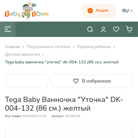
RU
Акции
Главная
Подгузники и гигиена
Купание ребенка
Детские ванночки
Tega baby ванночка "уточка" dk-004-132 (86 см.) желтый
В избранное
Tega Baby Ванночка "Уточка" DK-
004-132 (86 см.) желтый
Код товара:
5902963071736
Артикул:
AA169706