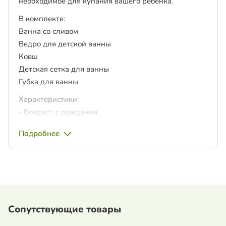
необходимое для купания вашего ребенка.
В комплекте:
Ванна со сливом
Ведро для детской ванны
Ковш
Детская сетка для ванны
Губка для ванны
Характеристики:
- Возраст: с рождения.
- Материал: пластик.
Подробнее
- Производитель: SeviBebe (Турция).
Сопутствующие товары