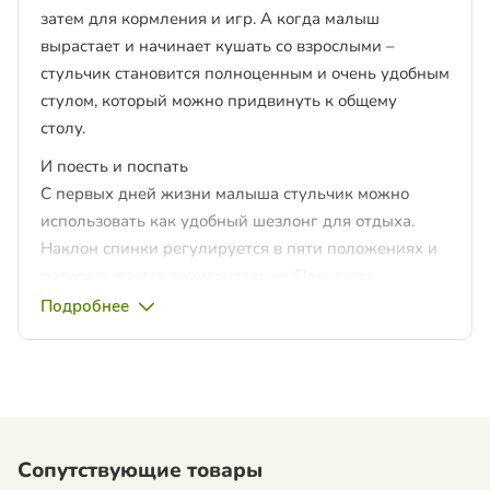
затем для кормления и игр. А когда малыш
вырастает и начинает кушать со взрослыми –
стульчик становится полноценным и очень удобным
стулом, который можно придвинуть к общему
столу.
И поесть и поспать
С первых дней жизни малыша стульчик можно
использовать как удобный шезлонг для отдыха.
Наклон спинки регулируется в пяти положениях и
раскладывается горизонтально. Подножка
регулируется в трех положениях. Благодаря этим
Подробнее
функциям стульчик станет верным помощником во
время введения первого прикорма малыша.
Растет вместе с ребенком
Сиденье регулируется по высоте в семи
положениях. Когда малыш подрастет, снимите
Сопутствующие товары
столик и придвиньте стульчик к общему столу. На