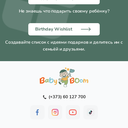
Анатомическая перегородка для ног - Есть
Не знаешь что подарить своему ребёнку?
Горизонтальное положение спинки - Есть
Размер столика, см 46 х 25
Положений наклона спинки 5
Birthday Wishlist
Положений по высоте 7
Создавайте список с идеями подарков и делитесь им с
Число регулировок подножки 3
семьёй и друзьями.
Ремни безопасности 5-точечные
Материал чехла Экокожа
Макс. нагрузка на шезлонг, кг 9
Максимальная нагрузка, кг 15
Размеры в сложенном состоянии, см
30х55х95,5
Размеры в разложенном состоянии, см
(+373) 60 127 700
75,5х55х104,5
Вес : 8 кг
Габариты, см : 75,5Д х 55Ш х 104,17В
Страна производства Италия