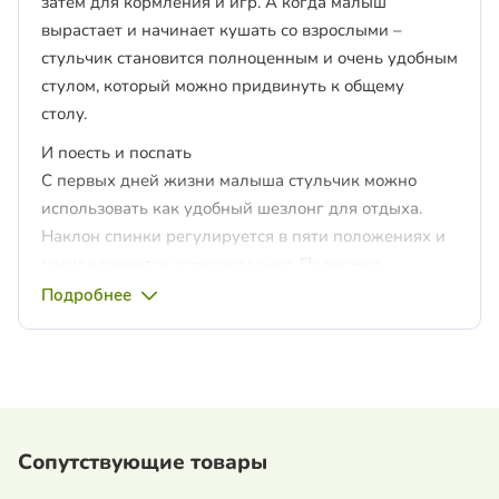
затем для кормления и игр. А когда малыш
вырастает и начинает кушать со взрослыми –
стульчик становится полноценным и очень удобным
стулом, который можно придвинуть к общему
столу.
И поесть и поспать
С первых дней жизни малыша стульчик можно
использовать как удобный шезлонг для отдыха.
Наклон спинки регулируется в пяти положениях и
раскладывается горизонтально. Подножка
регулируется в трех положениях. Благодаря этим
Подробнее
функциям стульчик станет верным помощником во
время введения первого прикорма малыша.
Растет вместе с ребенком
Сиденье регулируется по высоте в семи
положениях. Когда малыш подрастет, снимите
Сопутствующие товары
столик и придвиньте стульчик к общему столу. На
задних ножках специальные крепления, на которые