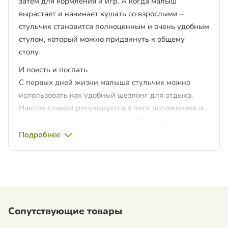
затем для кормления и игр. А когда малыш
вырастает и начинает кушать со взрослыми –
стульчик становится полноценным и очень удобным
стулом, который можно придвинуть к общему
столу.
И поесть и поспать
С первых дней жизни малыша стульчик можно
использовать как удобный шезлонг для отдыха.
Наклон спинки регулируется в пяти положениях и
раскладывается горизонтально. Подножка
регулируется в трех положениях. Благодаря этим
Подробнее
функциям стульчик станет верным помощником во
время введения первого прикорма малыша.
Растет вместе с ребенком
Сиденье регулируется по высоте в семи
положениях. Когда малыш подрастет, снимите
Сопутствующие товары
столик и придвиньте стульчик к общему столу. На
задних ножках специальные крепления, на которые