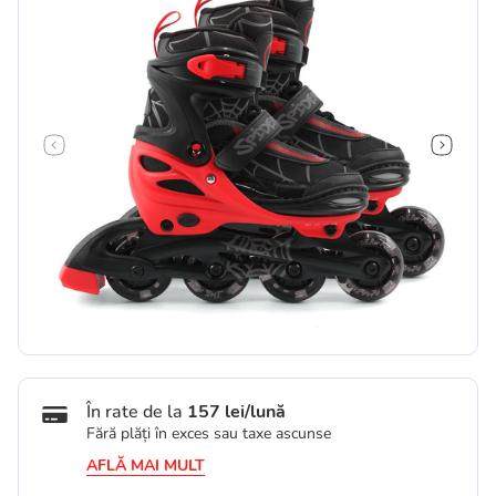
În rate de la
157 lei/lună
Fără plăți în exces sau taxe ascunse
AFLĂ MAI MULT