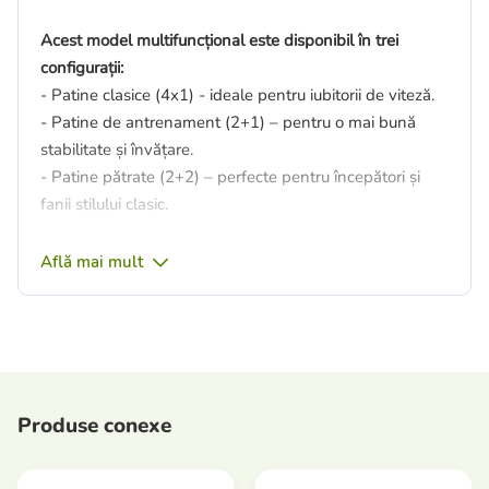
Acest model multifuncțional este disponibil în trei
configurații:
- Patine clasice (4x1) - ideale pentru iubitorii de viteză.
- Patine de antrenament (2+1) – pentru o mai bună
stabilitate și învățare.
- Patine pătrate (2+2) – perfecte pentru începători și
fanii stilului clasic.
Caracteristici principale:
Află mai mult
- Dimensiune reglabilă - crește odată cu utilizatorul!
- Rulmenți de carbon ABEC-7 – funcționare lină și
rapidă.
- Roti 70x24 mm PU 82A LED – absorbtie dinamica a
socurilor si efecte de lumina.
- Cadru ușor din aluminiu - durabilitate și stabilitate.
Produse conexe
- Fixare fiabilă – Velcro + frână TPR (pe patina dreaptă).
- Standarde de siguranță: EN 13843:2009, EN
13899:2003 (Directiva CE 2011/65/UE).