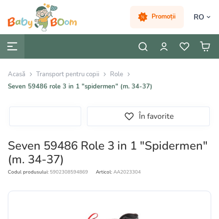
RO
Promoții
Acasă
Transport pentru copii
Role
Seven 59486 role 3 in 1 "spidermen" (m. 34-37)
În favorite
Seven 59486 Role 3 in 1 "Spidermen"
(m. 34-37)
Codul produsului:
5902308594869
Articol:
AA2023304