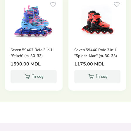
- Setul este ambalat intr-o cutie eleganta cu o eticheta
colorata.
- Capacitate maximă de încărcare: până la 60 kg (clasa
B).
- Marime: 34-37.
- Versatilitate, stil și siguranță - totul într-unul!
Seven 59407 Role 3 in 1
Seven 59440 Role 3 in 1
"Stitch" (m. 30-33)
"Spider-Man" (m. 30-33)
1590.00 MDL
1175.00 MDL
În coș
În coș