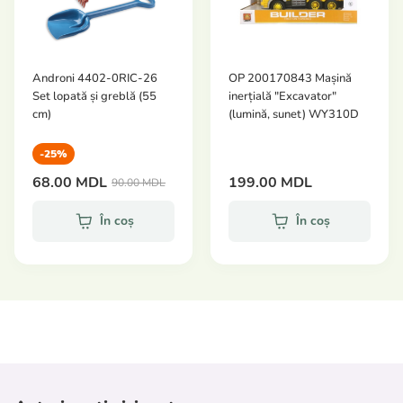
Androni 4402-0RIC-26
OP 200170843 Mașină
Set lopată și greblă (55
inerțială "Excavator"
cm)
(lumină, sunet) WY310D
-25%
68.00 MDL
199.00 MDL
90.00 MDL
În coș
În coș