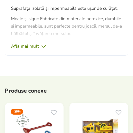
Suprafața izolată și impermeabilă este ușor de curățat.
Moale și sigur: Fabricate din materiale netoxice, durabile
și impermeabile, sunt perfecte pentru joacă, mersul de-a
bâlbâitul și învățarea mersului.
Ușor de întreținut: Se curăță ușor cu o cârpă umedă și se
Află mai mult
pliază compact pentru depozitare.
Completarea perfectă pentru un țarc: creează o
suprafață caldă și moale pentru o joacă sigură acasă.
Dimensiuni: 142x142 cm.
Produse conexe
-25%