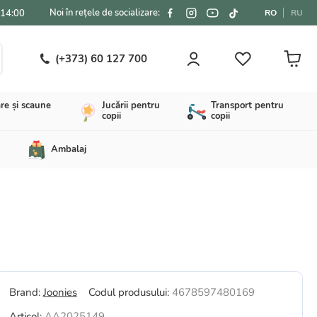
Noi în rețele de socializare:
-14:00
RO
RU
(+373) 60 127 700
re și scaune
Jucării pentru
Transport pentru
copii
copii
Ambalaj
Brand:
Joonies
Codul produsului:
4678597480169
Articol:
AA2025149