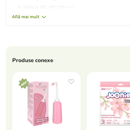
Mărime: M\L (60-105 cm.)
Află mai mult
Produse conexe