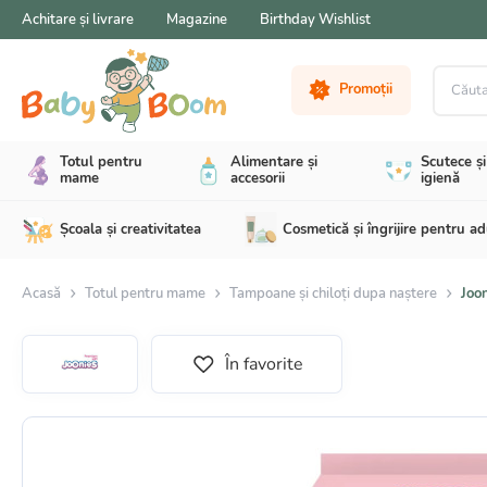
Achitare și livrare
Magazine
Birthday Wishlist
Căutare 
Promoții
Totul pentru
Alimentare și
Scutece și
mame
accesorii
igienă
Școala și creativitatea
Cosmetică și îngrijire pentru ad
Acasă
Totul pentru mame
Tampoane și chiloți dupa naștere
Joon
În favorite