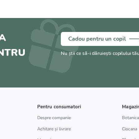
A
Cadou pentru un copil
ENTRU
Nu știi ce să-i dăruiești copilului tă
Pentru consumatori
Magazi
Despre companie
Botanic
Achitare și livrare
Ciocana