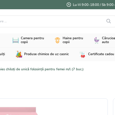
Lu-Vi 9:00-18:00 / Sb 9:00
...
Camera pentru
Haine pentru
Cărucioa
copii
copii
auto
ulți
Produse chimice de uz casnic
Certificate cadou
ies chiloți de unică folosință pentru femei m/l (7 buc.)