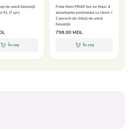
oți de unică folosință
Frida Mom FRI49 Set Ice Maxi: 4
i XL (7 шт.)
absorbante postnatale cu răcire +
2 perechi de chiloți de unică
folosință
DL
798.00 MDL
În coș
În coș