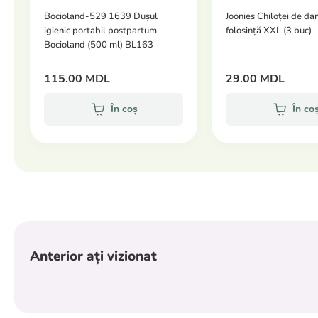
Bocioland-529 1639 Dușul
Joonies Chiloței de da
igienic portabil postpartum
folosință XXL (3 buc)
Bocioland (500 ml) BL163
115.00 MDL
29.00 MDL
În coș
În co
Anterior ați vizionat