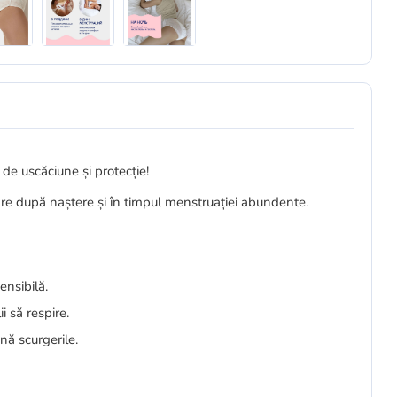
 de uscăciune și protecție!
zare după naștere și în timpul menstruației abundente.
ensibilă.
ii să respire.
nă scurgerile.