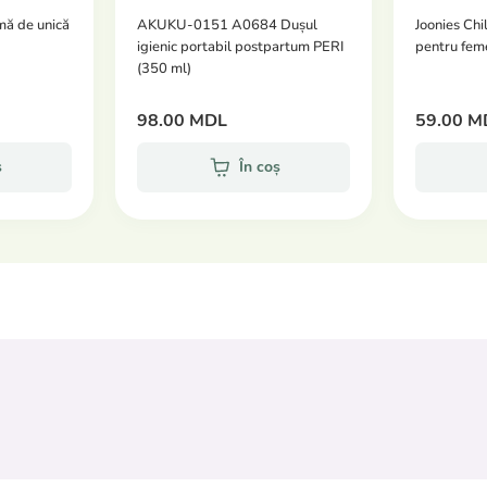
mă de unică
AKUKU-0151 A0684 Dușul
Joonies Chil
igienic portabil postpartum PERI
pentru feme
(350 ml)
98.00 MDL
59.00 M
ș
În coș