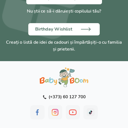
Compoziție:
Poliamidă – 60%, Lycra – 40%.
Nu știi ce să-i dăruiești copilului tău?
Producător:
Tonus Elast.
Birthday Wishlist
Creați o listă de idei de cadouri și împărtășiți-o cu familia
și prietenii.
(+373) 60 127 700