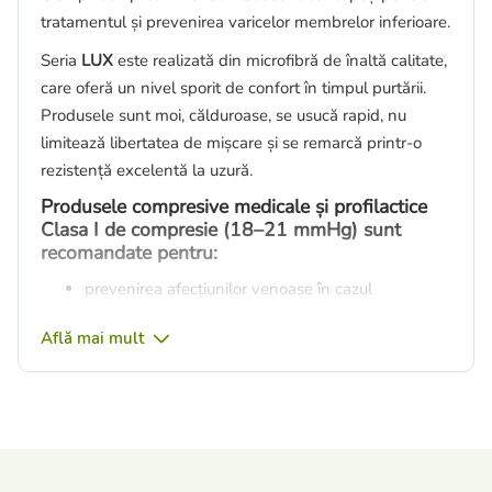
tratamentul și prevenirea varicelor membrelor inferioare.
Seria
LUX
este realizată din microfibră de înaltă calitate,
care oferă un nivel sporit de confort în timpul purtării.
Produsele sunt moi, călduroase, se usucă rapid, nu
limitează libertatea de mișcare și se remarcă printr-o
rezistență excelentă la uzură.
Produsele compresive medicale și profilactice
Clasa I de compresie (18–21 mmHg) sunt
recomandate pentru:
prevenirea afecțiunilor venoase în cazul
predispoziției ereditare;
Află mai mult
prevenirea varicelor în grupurile de risc: persoane
care stau mult timp în picioare sau așezate,
persoane supraponderale, femei însărcinate,
persoane care călătoresc frecvent cu avionul sau
trenul și persoane care practică activități sportive;
tratarea sindromului „picioarelor grele”;