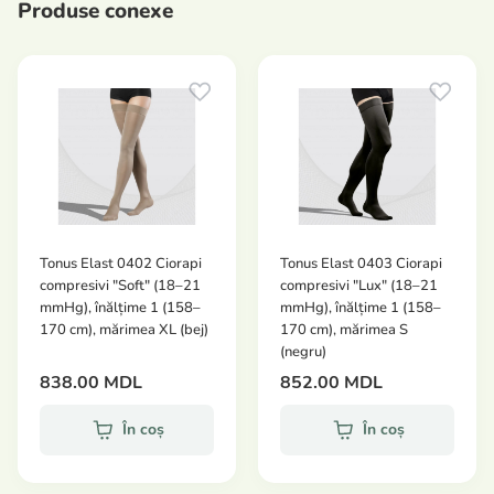
Produse conexe
tratarea stadiilor incipiente ale bolii varicoase:
durere, oboseală, edeme, senzații de mâncărime și
arsură la nivelul picioarelor, crampe ale mușchilor
gambei, rețele vasculare și vene varicoase izolate.
Produsele medicale compresive Clasa II de
compresie (23–32 mmHg) sunt recomandate
pentru:
tratamentul varicelor membrelor inferioare fără
tulburări trofice;
Tonus Elast 0402 Ciorapi
Tonus Elast 0403 Ciorapi
compresivi "Soft" (18–21
compresivi "Lux" (18–21
tratamentul tromboflebitei acute și al trombozei
mmHg), înălțime 1 (158–
mmHg), înălțime 1 (158–
venoase profunde;
170 cm), mărimea XL (bej)
170 cm), mărimea S
(negru)
tratamentul și prevenirea sindromului
838.00 MDL
852.00 MDL
posttrombotic;
recuperarea după intervențiile chirurgicale pentru
În coș
În coș
varice.
Atenție!
Utilizarea produselor din Clasa II de compresie