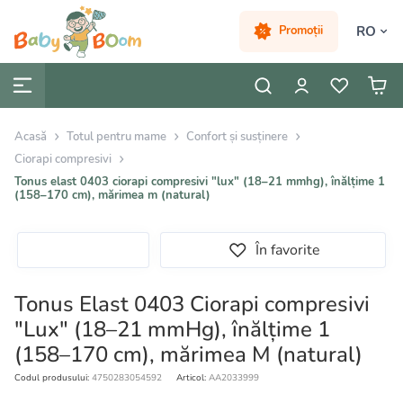
RO
Promoții
Acasă
Totul pentru mame
Confort și susținere
Ciorapi compresivi
Tonus elast 0403 ciorapi compresivi "lux" (18–21 mmhg), înălțime 1
(158–170 cm), mărimea m (natural)
În favorite
Tonus Elast 0403 Ciorapi compresivi
"Lux" (18–21 mmHg), înălțime 1
(158–170 cm), mărimea M (natural)
Codul produsului:
4750283054592
Articol:
AA2033999