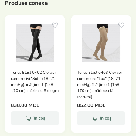
durere, oboseală, edeme, senzații de mâncărime și
Produse conexe
arsură la nivelul picioarelor, crampe ale mușchilor
gambei, rețele vasculare și vene varicoase izolate;
prevenirea afecțiunilor venoase în cazul
predispoziției ereditare;
prevenirea varicelor în grupurile de risc: persoane
care stau mult timp în picioare sau așezate,
persoane supraponderale, femei însărcinate, în
timpul călătoriilor cu avionul sau trenul și în timpul
activităților sportive.
Tonus Elast 0402 Ciorapi
Tonus Elast 0403 Ciorapi
compresivi "Soft" (18–21
compresivi "Lux" (18–21
Produsele medicale compresive Clasa II de
mmHg), înălțime 1 (158–
mmHg), înălțime 1 (158–
compresie (23–32 mmHg) sunt recomandate
170 cm), mărimea S (negru
170 cm), mărimea M
pentru:
(natural)
838.00 MDL
852.00 MDL
tratamentul varicelor membrelor inferioare fără
tulburări trofice;
În coș
În coș
tratamentul tromboflebitei acute și al trombozei
venoase profunde;