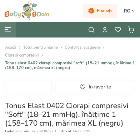
RO
Promoții
Acasă
Totul pentru mame
Confort și susținere
Ciorapi compresivi
Tonus elast 0402 ciorapi compresivi "soft" (18–21 mmhg), înălțime 1
(158–170 cm), mărimea xl (negru)
În favorite
Tonus Elast 0402 Ciorapi compresivi
"Soft" (18–21 mmHg), înălțime 1
(158–170 cm), mărimea XL (negru)
Codul produsului:
4750283075801
Articol:
AA2033995