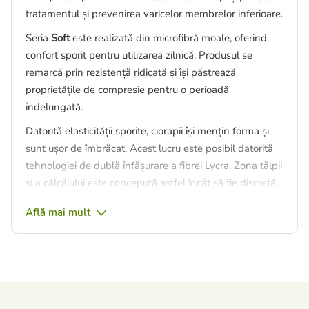
tratamentul și prevenirea varicelor membrelor inferioare.
Seria
Soft
este realizată din microfibră moale, oferind
confort sporit pentru utilizarea zilnică. Produsul se
remarcă prin rezistență ridicată și își păstrează
proprietățile de compresie pentru o perioadă
îndelungată.
Datorită elasticității sporite, ciorapii își mențin forma și
sunt ușor de îmbrăcat. Acest lucru este posibil datorită
tehnologiei de dublă înfășurare a fibrei Lycra. Zona tălpii
și a călcâiului este concepută astfel încât să fie discretă
și aproape invizibilă în încălțămintea modernă.
Află mai mult
Produsele compresive medicale și profilactice
Clasa I de compresie (18–21 mmHg) sunt
recomandate pentru:
tratarea sindromului „picioarelor grele”;
tratarea stadiilor incipiente ale bolii varicoase: