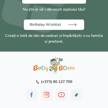
Mărime:
XL (5)
Nu știi ce să-i dăruiești copilului tău?
Circumferința gleznei:
28–31 cm
Circumferința coapsei sub fesă:
60–72 cm
Birthday Wishlist
Înălțime:
1 (158–170 cm)
Creați o listă de idei de cadouri și împărtășiți-o cu familia
Compoziție:
Poliamidă – 73%, Lycra – 27%
și prietenii.
Producător:
Tonus Elast.
(+373) 60 127 700