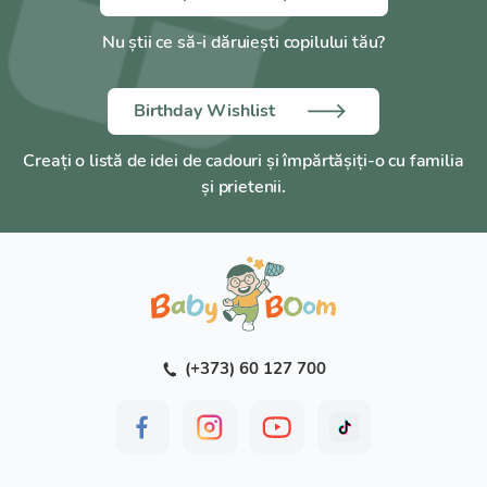
Mărime:
S (2)
Nu știi ce să-i dăruiești copilului tău?
Circumferința gleznei:
20–22 cm
Circumferința coapsei sub fesă:
44–54 cm
Birthday Wishlist
Înălțime:
1 (158–170 cm)
Creați o listă de idei de cadouri și împărtășiți-o cu familia
Compoziție:
Poliamidă – 73%, Lycra – 27%
și prietenii.
Producător:
Tonus Elast.
(+373) 60 127 700