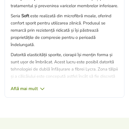
tratamentul și prevenirea varicelor membrelor inferioare.
Seria
Soft
este realizată din microfibră moale, oferind
confort sporit pentru utilizarea zilnică. Produsul se
remarcă prin rezistență ridicată și își păstrează
proprietățile de compresie pentru o perioadă
îndelungată.
Datorită elasticității sporite, ciorapii își mențin forma și
sunt ușor de îmbrăcat. Acest lucru este posibil datorită
tehnologiei de dublă înfășurare a fibrei Lycra. Zona tălpii
și a călcâiului este concepută astfel încât să fie discretă
și aproape invizibilă în încălțămintea modernă.
Află mai mult
Produsele compresive medicale și profilactice
Clasa I de compresie (18–21 mmHg) sunt
recomandate pentru:
tratarea sindromului „picioarelor grele”;
tratarea stadiilor incipiente ale bolii varicoase: