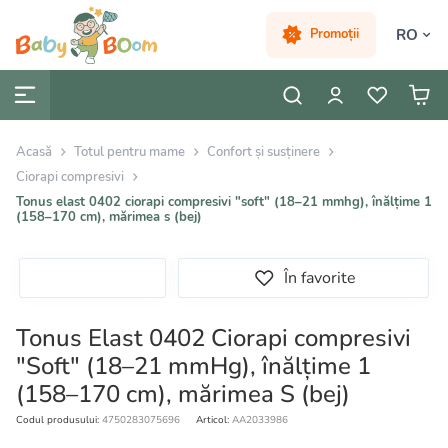
RO
Promoții
Acasă
Totul pentru mame
Confort și susținere
Ciorapi compresivi
Tonus elast 0402 ciorapi compresivi "soft" (18–21 mmhg), înălțime 1
(158–170 cm), mărimea s (bej)
În favorite
Tonus Elast 0402 Ciorapi compresivi
"Soft" (18–21 mmHg), înălțime 1
(158–170 cm), mărimea S (bej)
Codul produsului:
4750283075696
Articol:
AA2033986