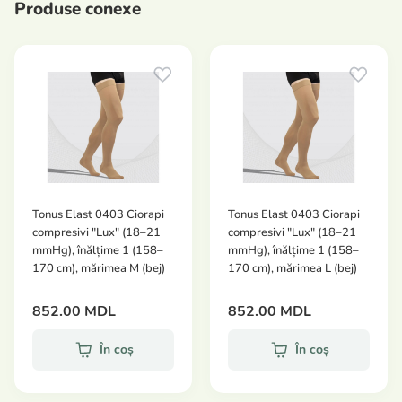
durere, oboseală, edeme, senzații de mâncărime și
Produse conexe
arsură la nivelul picioarelor, crampe ale mușchilor
gambei, rețele vasculare și vene varicoase izolate;
prevenirea afecțiunilor venoase în cazul
predispoziției ereditare;
prevenirea varicelor în grupurile de risc: persoane
care stau mult timp în picioare sau așezate,
persoane supraponderale, femei însărcinate, în
timpul călătoriilor cu avionul sau trenul și în timpul
activităților sportive.
Tonus Elast 0403 Ciorapi
Tonus Elast 0403 Ciorapi
compresivi "Lux" (18–21
compresivi "Lux" (18–21
Produsele medicale compresive Clasa II de
mmHg), înălțime 1 (158–
mmHg), înălțime 1 (158–
compresie (23–32 mmHg) sunt recomandate
170 cm), mărimea M (bej)
170 cm), mărimea L (bej)
pentru:
852.00 MDL
852.00 MDL
tratamentul varicelor membrelor inferioare fără
tulburări trofice;
În coș
În coș
tratamentul tromboflebitei acute și al trombozei
venoase profunde;