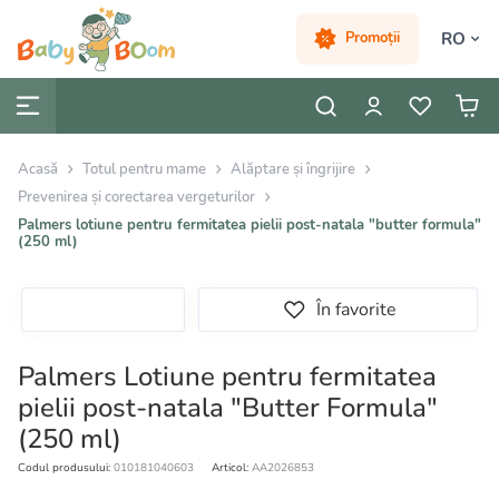
RO
Promoții
Acasă
Totul pentru mame
Alăptare și îngrijire
Prevenirea și corectarea vergeturilor
Palmers lotiune pentru fermitatea pielii post-natala "butter formula"
(250 ml)
În favorite
Palmers Lotiune pentru fermitatea
pielii post-natala "Butter Formula"
(250 ml)
Codul produsului:
010181040603
Articol:
AA2026853