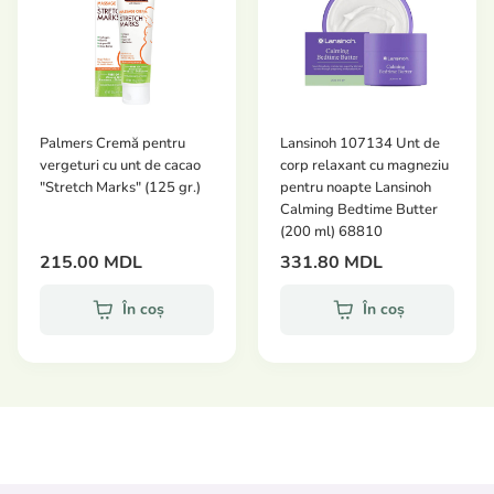
Alcool cetilic, unt din semințe de Theobroma Cacao
(cacao), parfum, unt de Butyrospermum Parkii (shea),
acetat de tocoferil, colagen Solube, elastină hidrolizată,
extract de rădăcină de Panax Ginseng, extract de flori
de Chamomillia Recutita (matricaria), extract de frunze
Palmers Cremă pentru
Lansinoh 107134 Unt de
de Camellia Sinensis, glicerină, dimeticonă, lecitină,
vergeturi cu unt de cacao
corp relaxant cu magneziu
carnitină, ubichinonă, trietanolamină, stearat de Peg-40,
"Stretch Marks" (125 gr.)
pentru noapte Lansinoh
fenoxietanol, carbomer, copolimer de acrilați, EDTA
Calming Bedtime Butter
(200 ml) 68810
tetrasodic, metilizotiazolinonă, benzoat de benzil,
215.00 MDL
331.80 MDL
cinamat de benzil și linalool.
În coș
În coș