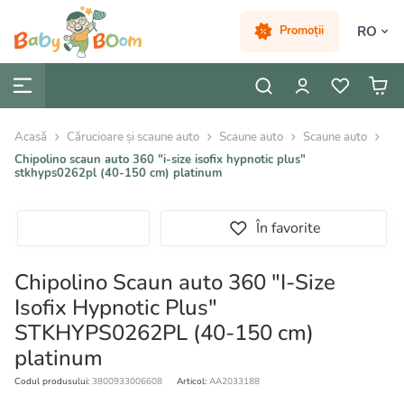
RO
Promoții
Acasă
Cărucioare și scaune auto
Scaune auto
Scaune auto
Chipolino scaun auto 360 "i-size isofix hypnotic plus"
stkhyps0262pl (40-150 cm) platinum
În favorite
Chipolino Scaun auto 360 "I-Size
Isofix Hypnotic Plus"
STKHYPS0262PL (40-150 cm)
platinum
Codul produsului:
3800933006608
Articol:
AA2033188