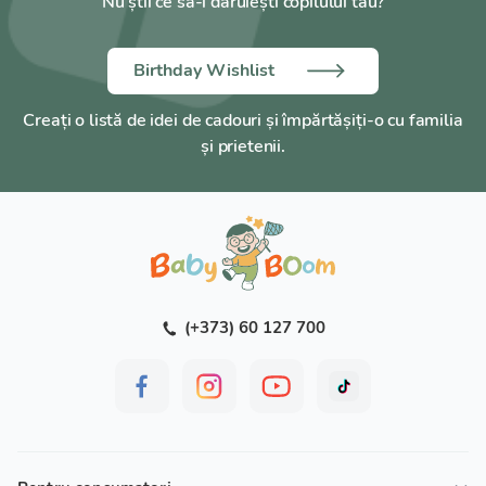
Nu știi ce să-i dăruiești copilului tău?
4 poziții de înclinare a spătarului + poziție culcat
11 poziții ale tetierei
Inserție suplimentară pentru nou-născuți
Birthday Wishlist
Husă detașabilă și lavabilă
Creați o listă de idei de cadouri și împărtășiți-o cu familia
Dimensiuni scaun: lungime 52 cm / lățime 45 cm /
și prietenii.
înălțime 61–77 cm
HYPNOTIC PLUS
– siguranță inteligentă și confort în
fiecare călătorie.
(+373) 60 127 700