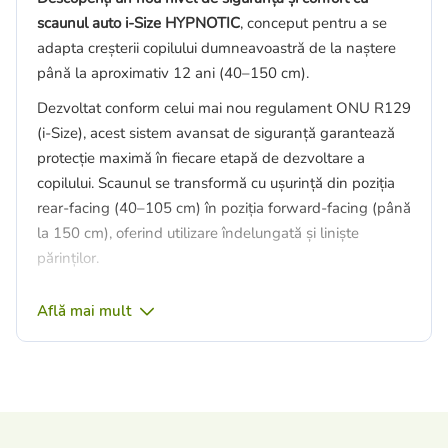
scaunul auto i-Size HYPNOTIC
, conceput pentru a se
adapta creșterii copilului dumneavoastră de la naștere
până la aproximativ 12 ani (40–150 cm).
Dezvoltat conform celui mai nou regulament ONU R129
(i-Size), acest sistem avansat de siguranță garantează
protecție maximă în fiecare etapă de dezvoltare a
copilului. Scaunul se transformă cu ușurință din poziția
rear-facing (40–105 cm) în poziția forward-facing (până
la 150 cm), oferind utilizare îndelungată și liniște
părinților.
Sistemul inovator de rotație la 360° permite schimbarea
Află mai mult
facilă a pozițiilor, precum și rotirea laterală pentru
introducerea și scoaterea mai comodă a copilului.
Siguranța este prioritatea noastră principală. Scaunul
este dotat cu sistem integrat de protecție laterală (SPS),
care reduce forța impactului și protejează capul și gâtul