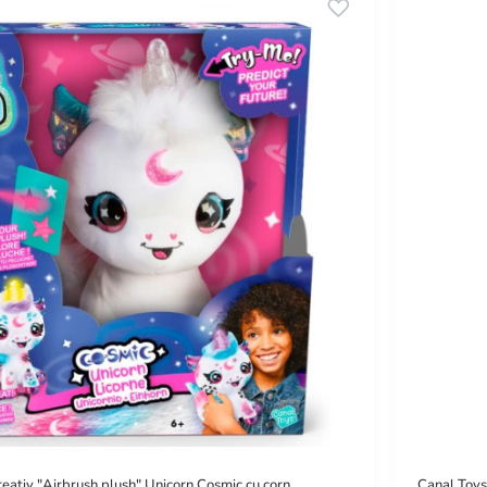
eativ "Airbrush plush" Unicorn Cosmic cu corn
Canal Toys