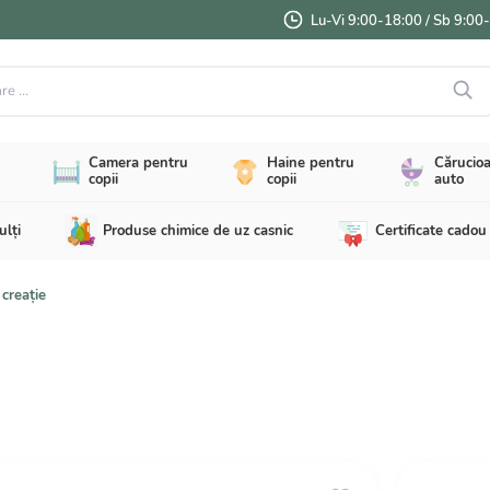
Lu-Vi 9:00-18:00 / Sb 9:00
...
Camera pentru
Haine pentru
Cărucioa
copii
copii
auto
ulți
Produse chimice de uz casnic
Certificate cadou
 creație