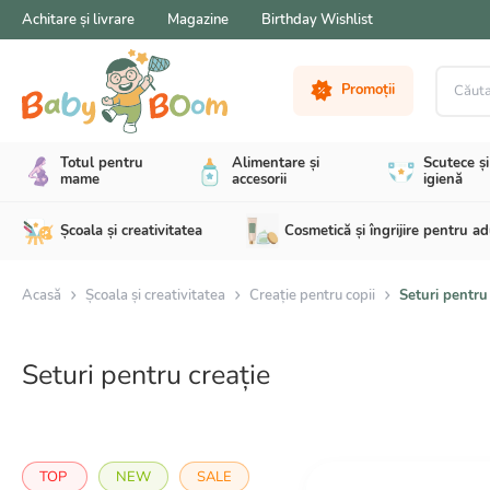
Achitare și livrare
Magazine
Birthday Wishlist
Căutare 
Promoții
Totul pentru
Alimentare și
Scutece și
mame
accesorii
igienă
Școala și creativitatea
Cosmetică și îngrijire pentru ad
Acasă
Școala și creativitatea
Creație pentru copii
Seturi pentru
Seturi pentru creație
TOP
NEW
SALE