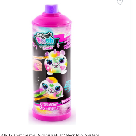
 AIR023 Set creativ "Airbrush Plush" Neon Mini Mystery