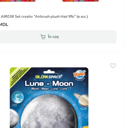
AIR038 Set creativ "Airbrush plush Hair'iffic" (в асс.)
 MDL
În coș