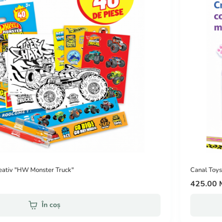
ativ "HW Monster Truck"
Canal Toys
425.00
În coș