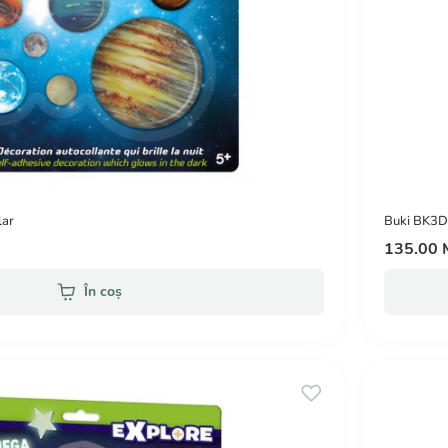
lar
Buki BK3DF
135.00
În coș