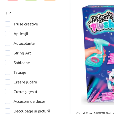
TIP
Truse creative
Aplicații
Autocolante
String Art
Sabloane
Tatuaje
Creare jucării
Cusut și țesut
Accesorii de decor
Decoupage și pictură
Canal Toys AIR028 Set cr