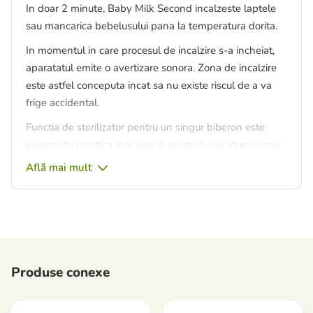
In doar 2 minute, Baby Milk Second incalzeste laptele
sau mancarica bebelusului pana la temperatura dorita.
In momentul in care procesul de incalzire s-a incheiat,
aparatatul emite o avertizare sonora. Zona de incalzire
este astfel conceputa incat sa nu existe riscul de a va
frige accidental.
Functia de sterilizator pentru un singur biberon este
extrem de practica mai ales in calatorii, sau atunci cand
mergeti in vizita deoarece aparatul este compact si
Află mai mult
poate fi transportat cu usurinta.
Produse conexe