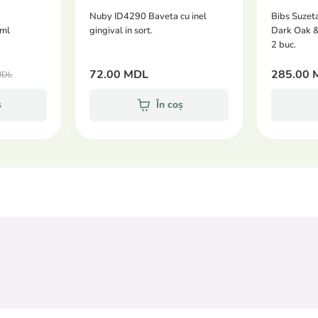
Nuby ID4290 Baveta cu inel
Bibs Suzeta
ml
gingival in sort.
Dark Oak &
2 buc.
72.00 MDL
285.00 
MDL
ș
În coș