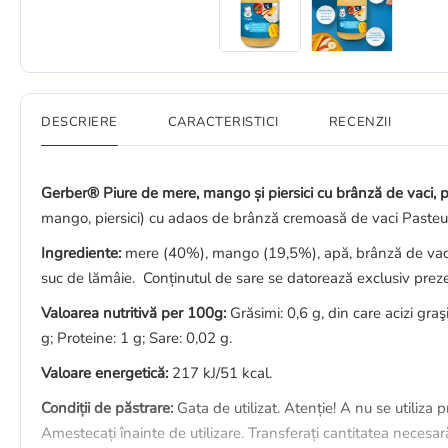
DESCRIERE
CARACTERISTICI
RECENZII
Gerber® Piure de mere, mango și piersici cu brânză de vaci, pe
mango, piersici) cu adaos de brânză cremoasă de vaci Pasteu
Ingrediente:
mere (40%), mango (19,5%), apă, brânză de vaci 
suc de lămâie. Conținutul de sare se datorează exclusiv preze
Valoarea nutritivă per 100g:
Grăsimi: 0,6 g, din care acizi graş
g; Proteine: 1 g; Sare: 0,02 g.
Valoare energetică:
217 kJ/51 kcal.
Condiții de păstrare:
Gata de utilizat. Atenție! A nu se utiliza
Amestecați înainte de utilizare. Transferați cantitatea necesară 