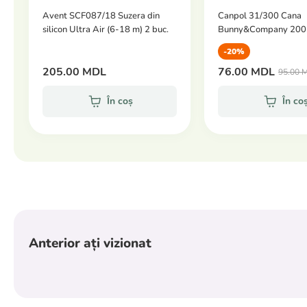
Avent SCF087/18 Suzera din
Canpol 31/300 Cana
silicon Ultra Air (6-18 m) 2 buc.
Bunny&Company 200
-20%
205.00 MDL
76.00 MDL
95.00 
În coș
În co
Anterior ați vizionat