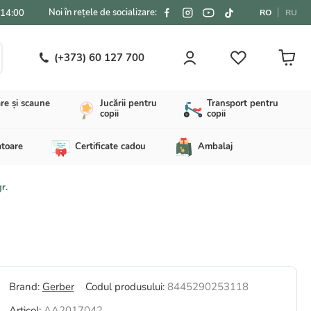
Noi în rețele de socializare:
-14:00
RO
RU
(+373) 60 127 700
re și scaune
Jucării pentru
Transport pentru
copii
copii
atoare
Certificate cadou
Ambalaj
r.
Brand:
Gerber
Codul produsului:
8445290253118
Articol:
AA2017042