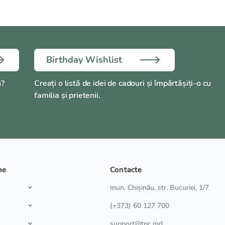
Birthday Wishlist
u?
Creați o listă de idei de cadouri și împărtășiți-o cu
familia și prietenii.
ne
Contacte
a
mun. Chișinău, str. Bucuriei, 1/7
(+373) 60 127 700
support@tpc.md