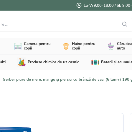
Lu-Vi 9:00-18:00 / Sb 9:00
...
Camera pentru
Haine pentru
Cărucioa
copii
copii
auto
ulți
Produse chimice de uz casnic
Baterii și acumul
Gerber piure de mere, mango și piersici cu brânză de vaci (6 luni+) 190 g