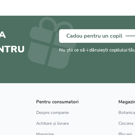
A
Cadou pentru un copil
ENTRU
Nu știi ce să-i dăruiești copilului tă
Pentru consumatori
Magazi
Despre companie
Botanic
Achitare și livrare
Ciocana
Magazine
Rîșcani