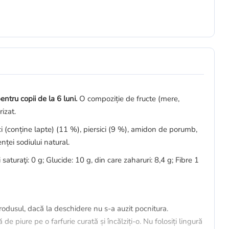
ntru copii de la 6 luni.
O compoziție de fructe (mere,
rizat.
(conține lapte) (11 %), piersici (9 %), amidon de porumb,
nței sodiului natural.
i saturaţi: 0 g; Glucide: 10 g, din care zaharuri: 8,4 g; Fibre 1
 produsul, dacă la deschidere nu s-a auzit pocnitura.
de piure pe o farfurie curată și încălziți-o. Nu folosiți lingură