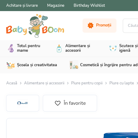
Achitare și livrare
Magazine
Birthday Wishlist
Căutare 
Promoții
Totul pentru
Alimentare și
Scutece și
mame
accesorii
igienă
Școala și creativitatea
Cosmetică și îngrijire pentru ad
Acasă
Alimentare și accesorii
Piure pentru copii
Piure сu lapte
În favorite