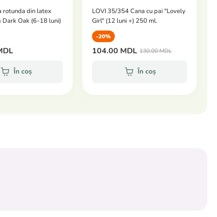
 rotunda din latex
LOVI 35/354 Cana cu pai "Lovely
 Dark Oak (6-18 luni)
Girl" (12 luni +) 250 ml.
-20%
MDL
104.00 MDL
130.00 MDL
În coș
În coș