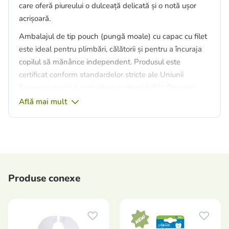
care oferă piureului o dulceață delicată și o notă ușor
acrișoară.
Ambalajul de tip pouch (pungă moale) cu capac cu filet
este ideal pentru plimbări, călătorii și pentru a încuraja
copilul să mănânce independent. Produsul este
certificat conform standardelor stricte ale Uniunii
Europene privind agricultura ecologică (EU Organic).
Află mai mult
Beneficii principale:
100% fructe ecologice:
cultivate fără îngrășăminte
chimice sau pesticide.
Fără zahăr adăugat:
conține doar zaharuri
prezente în mod natural în fructe.
Produse conexe
Compoziție sigură:
fără conservanți, coloranți,
arome artificiale sau OMG.
Dezvoltarea motricității:
formatul pouch ajută
copilul să învețe să țină ambalajul și să mănânce