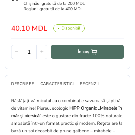
Chișinău: gratuită de la 200 MDL
Regiuni: gratuită de la 400 MDL
40.10 MDL
Disponibil
În coș
DESCRIERE
CARACTERISTICI
RECENZII
Răsfățați-vă micuțul cu o combinație savuroasă și plină
de vitamine! Piureul ecologic
HiPP Organic „Mirabele în
măr și piersică”
este o gustare din fructe 100% naturale,
ambalată într-un format practic și modern. Rețeta are la
bază un soi deosebit de prune galbene – mirabele –