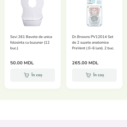
singur.
Caracteristici:
Vârsta recomandată:
de la 6 luni
Greutate netă:
100 g
Sevi 261 Bavete de unica
Dr.Browns PV12014 Set
Tip ambalaj:
pungă moale (pouch)
folosinta cu buzunar (12
de 2 suzete anatomice
Producător:
HiPP
buc.)
PreVent ( 0–6 luni). 2 buc.
50.00 MDL
265.00 MDL
În coș
În coș