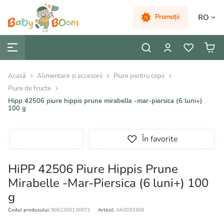
RO
Promoții
Acasă
Alimentare și accesorii
Piure pentru copii
Piure de fructe
Hipp 42506 piure hippis prune mirabelle -mar-piersica (6 luni+)
100 g
În favorite
HiPP 42506 Piure Hippis Prune
Mirabelle -Mar-Piersica (6 luni+) 100
g
Codul produsului:
9062300136972
Articol:
AA2033308