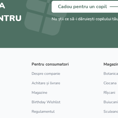
A
Cadou pentru un copil
ENTRU
Nu știi ce să-i dăruiești copilului tă
Pentru consumatori
Magazi
Despre companie
Botanic
Achitare și livrare
Ciocana
Magazine
Rîșcani
Birthday Wishlist
Buiucani
Regulamentul
Sculean