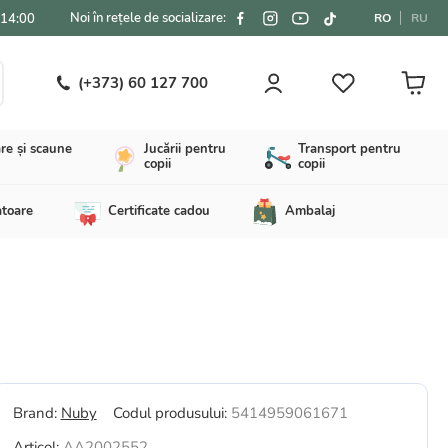
Noi în rețele de socializare:
-14:00
RO
RU
(+373) 60 127 700
re și scaune
Jucării pentru
Transport pentru
copii
copii
atoare
Certificate cadou
Ambalaj
Brand:
Nuby
Codul produsului:
5414959061671
Articol:
AA2002552