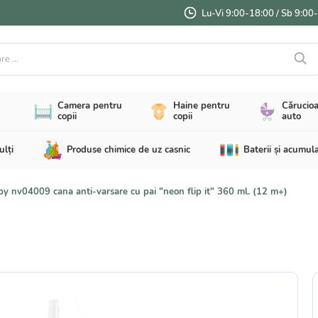
Lu-Vi 9:00-18:00 / Sb 9:00
...
Camera pentru
Haine pentru
Cărucioa
copii
copii
auto
ulți
Produse chimice de uz casnic
Baterii și acumul
y nv04009 cana anti-varsare cu pai "neon flip it" 360 ml. (12 m+)