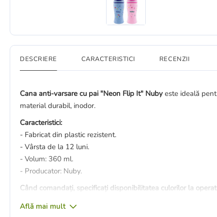
DESCRIERE
CARACTERISTICI
RECENZII
Cana anti-varsare cu pai "Neon Flip It" Nuby
este ideală pentr
material durabil, inodor.
Caracteristici:
- Fabricat din plastic rezistent.
- Vârsta de la 12 luni.
- Volum: 360 ml.
- Producator: Nuby.
Când comandați, specificați disponibilitatea culorilor la operat
Află mai mult