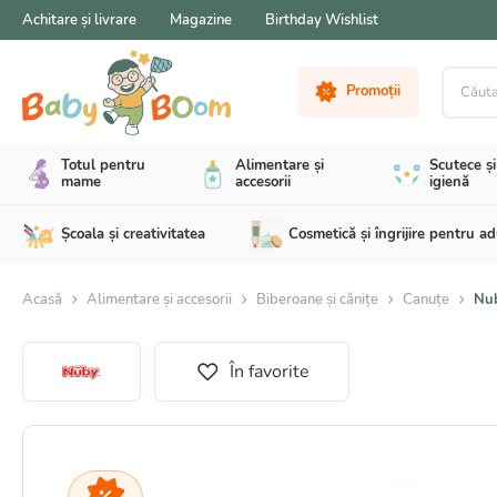
Achitare și livrare
Magazine
Birthday Wishlist
Căutare 
Promoții
Totul pentru
Alimentare și
Scutece și
mame
accesorii
igienă
Școala și creativitatea
Cosmetică și îngrijire pentru ad
Acasă
Alimentare și accesorii
Biberoane și cănițe
Canuțe
Nub
În favorite