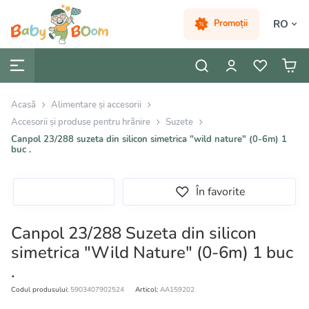
RO
Promoții
Acasă
Alimentare și accesorii
Accesorii și produse pentru hrănire
Suzete
Canpol 23/288 suzeta din silicon simetrica "wild nature" (0-6m) 1
buc .
În favorite
Canpol 23/288 Suzeta din silicon
simetrica "Wild Nature" (0-6m) 1 buc
.
Codul produsului:
5903407902524
Articol:
AA159202