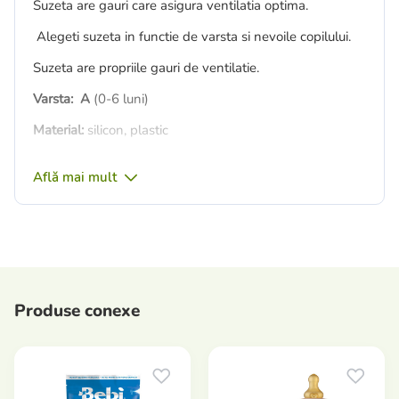
Suzeta are gauri care asigura ventilatia optima.
Alegeti suzeta in functie de varsta si nevoile copilului.
Suzeta are propriile gauri de ventilatie.
Varsta:
A
(0-6 luni)
Material:
silicon, plastic
Optiuni:
1 buc.
Află mai mult
Producer:
Canpol babies (Polania)
Atentie! Când comandați, specificați culoarea!
Produse conexe