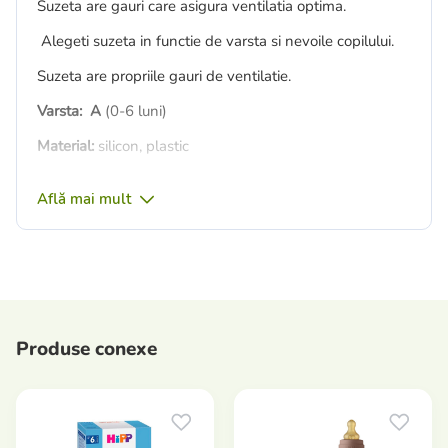
Suzeta are gauri care asigura ventilatia optima.
Alegeti suzeta in functie de varsta si nevoile copilului.
Suzeta are propriile gauri de ventilatie.
Varsta:
A
(0-6 luni)
Material:
silicon, plastic
Optiuni:
1 buc.
Află mai mult
Producer:
Canpol babies (Polania)
Atentie! Când comandați, specificați culoarea!
Produse conexe