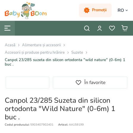
RO
Promoții
Acasă
Alimentare și accesorii
Accesorii și produse pentru hrănire
Suzete
Canpol 23/285 suzeta din silicon ortodonta "wild nature" (0-6m) 1
buc .
În favorite
Canpol 23/285 Suzeta din silicon
ortodonta "Wild Nature" (0-6m) 1
buc .
Codul produsului:
5903407902401
Articol:
AA159199