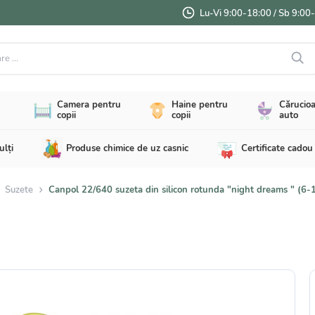
Lu-Vi 9:00-18:00 / Sb 9:00
...
Camera pentru
Haine pentru
Cărucioa
copii
copii
auto
ulți
Produse chimice de uz casnic
Certificate cadou
Suzete
Canpol 22/640 suzeta din silicon rotunda "night dreams " (6-