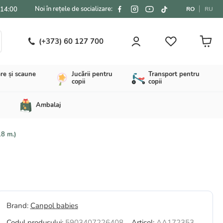
Noi în rețele de socializare:
-14:00
RO
RU
(+373) 60 127 700
re și scaune
Jucării pentru
Transport pentru
copii
copii
Ambalaj
18 m.)
Brand:
Canpol babies
Codul produsului:
5903407226408
Articol:
AA172353