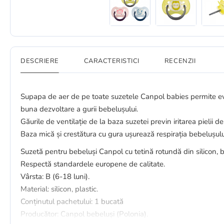
DESCRIERE
CARACTERISTICI
RECENZII
Supapa de aer de pe toate suzetele Canpol babies permite eva
buna dezvoltare a gurii bebelușului.
Găurile de ventilație de la baza suzetei previn iritarea pielii de
Baza mică și crestătura cu gura ușurează respirația bebelușulu
Suzetă pentru bebeluși Canpol cu ​​tetină rotundă din silicon, b
Respectă standardele europene de calitate.
Vârsta: B (6-18 luni).
Material: silicon, plastic.
Conținutul pachetului: 1 bucată
Producător: Canpol bebeluși (Polonia).