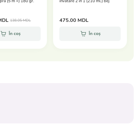
pră (5 m +) 180 gr.
invatare 2 in 1 (210 ml.) bej
MDL
475.00 MDL
138.05 MDL
În coș
În coș