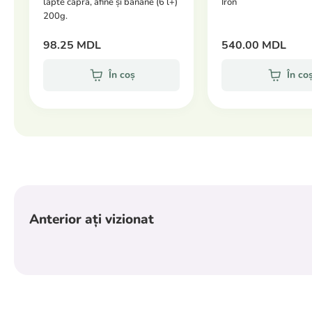
lapte capră, afine și banane (6 l+)
Iron
200g.
98.25 MDL
540.00 MDL
În coș
În co
Anterior ați vizionat