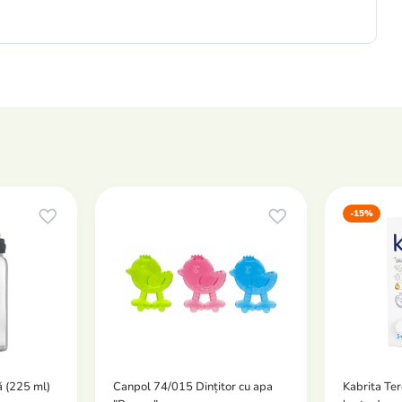
-15%
ă (225 ml)
Canpol 74/015 Dințitor cu apa
Kabrita Ter