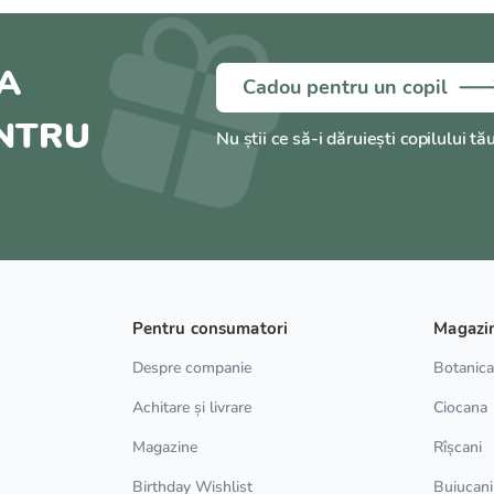
A
Cadou pentru un copil
ENTRU
Nu știi ce să-i dăruiești copilului tă
Pentru consumatori
Magazi
Despre companie
Botanic
Achitare și livrare
Ciocana
Magazine
Rîșcani
Birthday Wishlist
Buiucani