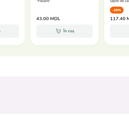
"Pasare"
lapte de ca
-15%
43.00 MDL
117.40 
ș
În coș