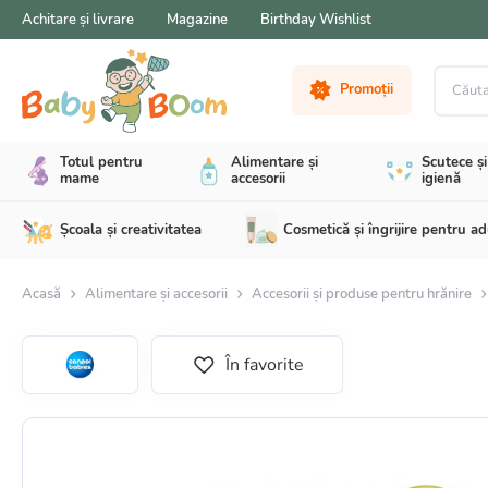
Achitare și livrare
Magazine
Birthday Wishlist
Căutare 
Promoții
Totul pentru
Alimentare și
Scutece și
mame
accesorii
igienă
Școala și creativitatea
Cosmetică și îngrijire pentru ad
Acasă
Alimentare și accesorii
Accesorii și produse pentru hrănire
În favorite