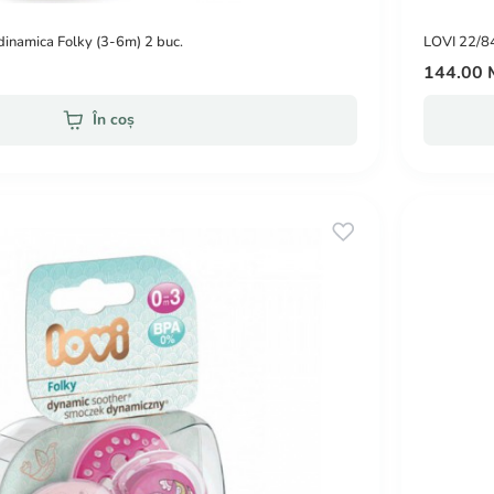
dinamica Folky (3-6m) 2 buc.
LOVI 22/84
144.00
În coș