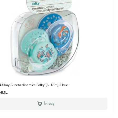
3 boy Suzeta dinamica Folky (6-18m) 2 buc.
 MDL
În coș