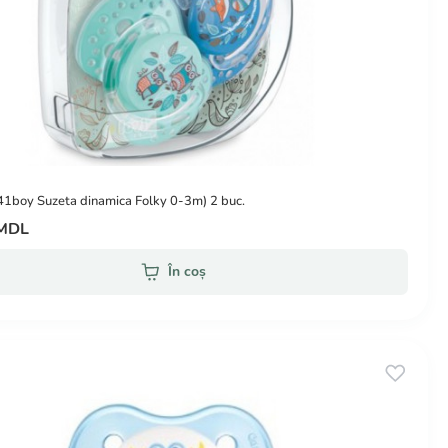
1boy Suzeta dinamica Folky 0-3m) 2 buc.
 MDL
În coș