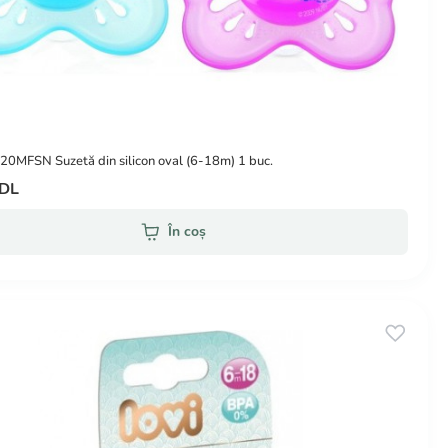
0MFSN Suzetă din silicon oval (6-18m) 1 buc.
MDL
În coș