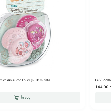
ica din silicon Folky (6-18 m) fata
LOVI 22/84
144.00
În coș