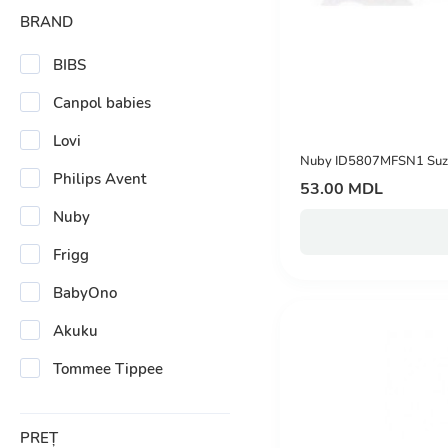
BRAND
BIBS
Canpol babies
Lovi
Nuby ID5807MFSN1 Suzetă
Philips Avent
53.00 MDL
Nuby
Frigg
BabyOno
Akuku
Tommee Tippee
PREȚ