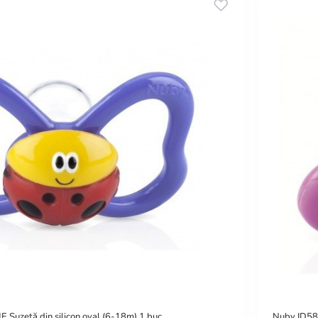
zetă din silicon oval (6-18m) 1 buc.
Nuby ID580