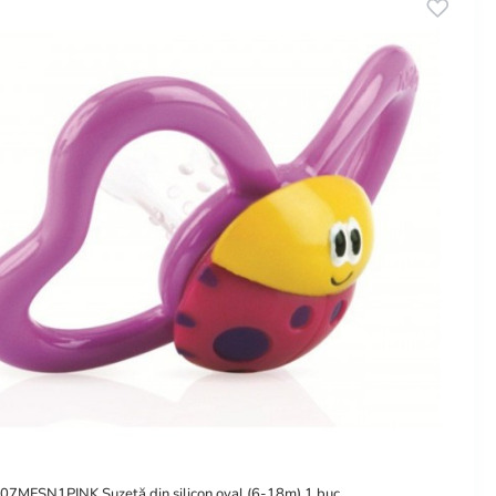
7MFSN1PINK Suzetă din silicon oval (6-18m) 1 buc.