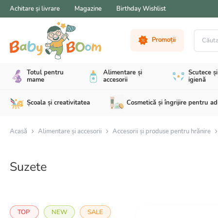
Achitare și livrare
Magazine
Birthday Wishlist
Căutare 
Promoții
Totul pentru
Alimentare și
Scutece și
mame
accesorii
igienă
Școala și creativitatea
Cosmetică și îngrijire pentru ad
Acasă
Alimentare și accesorii
Accesorii și produse pentru hrănire
Suzete
TOP
NEW
SALE