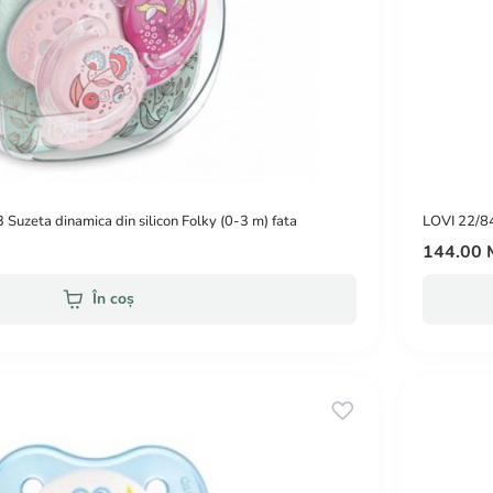
uzeta dinamica din silicon Folky (0-3 m) fata
LOVI 22/84
144.00
În coș