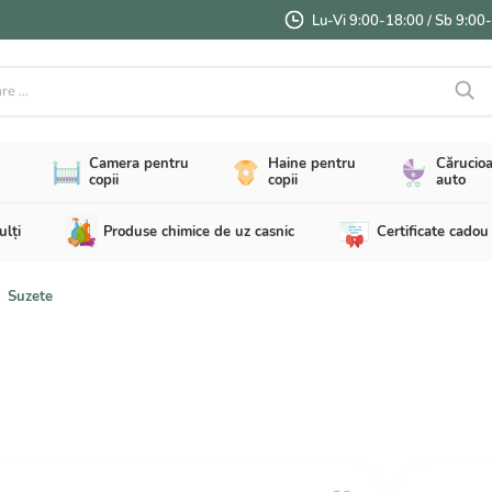
Lu-Vi 9:00-18:00 / Sb 9:00
...
Camera pentru
Haine pentru
Cărucioa
copii
copii
auto
ulți
Produse chimice de uz casnic
Certificate cadou
Suzete