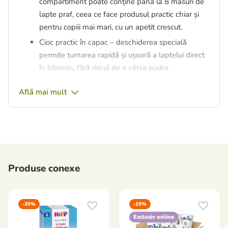
compartiment poate conține până la 8 măsuri de
lapte praf, ceea ce face produsul practic chiar și
pentru copiii mai mari, cu un apetit crescut.
Cioc practic în capac – deschiderea specială
permite turnarea rapidă și ușoară a laptelui direct
în biberon, fără riscul de a vărsa pudra.
Partener ideal în călătorii – datorită formei
Află mai mult
compacte, dozatorul încape perfect în geanta
pentru scutece, fiind indispensabil în timpul
plimbărilor, călătoriilor sau hrănirilor de noapte.
Siguranță 0% BPA – fabricat din materiale de
înaltă calitate, complet fără bisfenol A, garantând
contactul sigur cu hrana copilului.
Produse conexe
Dozatorul pentru formulă de lapte Akuku oferă confort
și economie de timp fiecărui părinte.
Datorită acestei soluții practice, nu mai este nevoie să
-35%
-15%
transportați întreaga cutie de lapte praf. Capacul
Exclusiv online