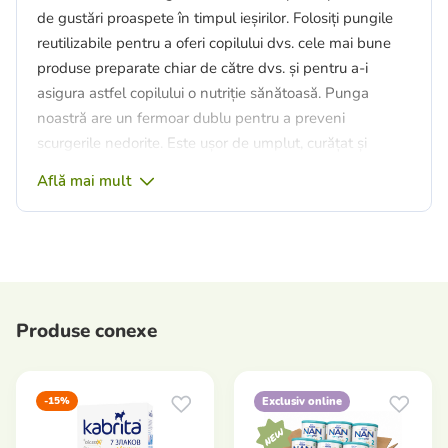
de gustări proaspete în timpul ieșirilor. Folosiți pungile
reutilizabile pentru a oferi copilului dvs. cele mai bune
produse preparate chiar de către dvs. și pentru a-i
asigura astfel copilului o nutriție sănătoasă. Punga
noastră are un fermoar dublu pentru a preveni
scurgerile nedorite. Este ușor de umplut, curățat și
depozitat.
Află mai mult
Informații suplimentare:
lavabilă în mașina de spălat vase pe raftul superior,
se poate depozita în frigider,
se poate încălzi în apă la aproximativ 42 °C,
nu conține BPA, PVC și ftalați.
Produse conexe
Avantaje:
alimente sănătoase,
comoditate,
fără mizerie
-15%
Exclusiv online
economie de costuri