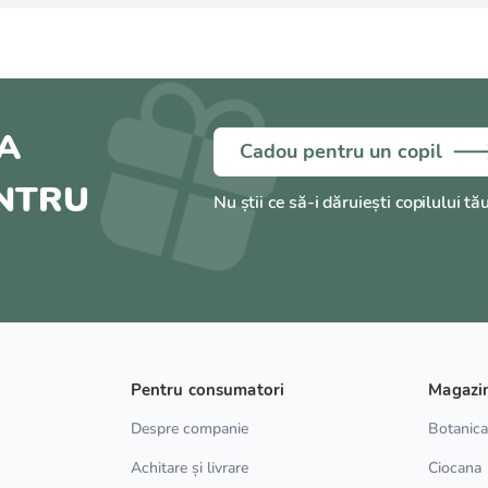
A
Cadou pentru un copil
ENTRU
Nu știi ce să-i dăruiești copilului tă
Pentru consumatori
Magazi
Despre companie
Botanic
Achitare și livrare
Ciocana