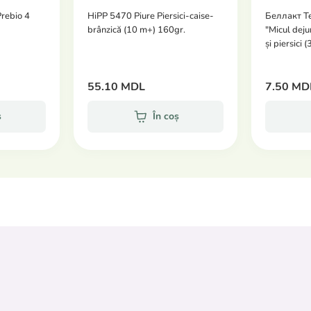
rebio 4
HiPP 5470 Piure Piersici-caise-
Беллакт Te
brânzică (10 m+) 160gr.
"Micul deju
și piersici (
55.10 MDL
7.50 MD
ș
În coș