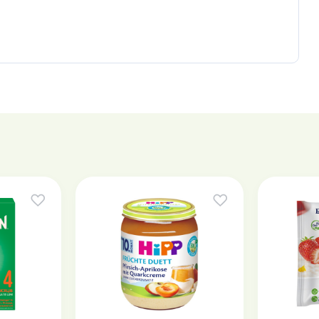
 și la plimbare.
permite să le turnați direct în sticlă.