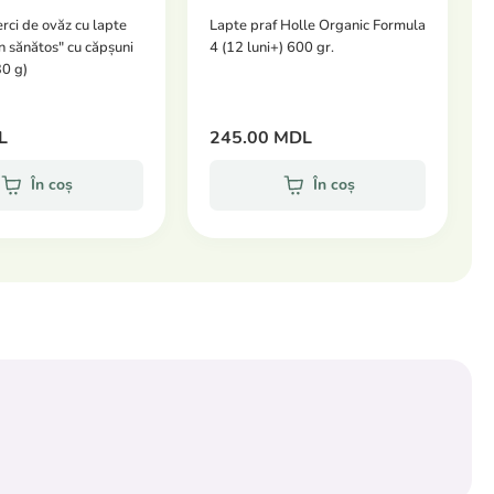
rci de ovăz cu lapte
Lapte praf Holle Organic Formula
n sănătos" cu căpșuni
4 (12 luni+) 600 gr.
30 g)
L
245.00 MDL
În coș
În coș