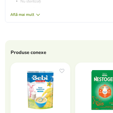
Nu sterilizați
Nu sterilizați
Află mai mult
Convenabil și practic - util atât în ​​timpul călătoriilor, cât
Un capac strâns și convenabil protejează produsele și vă 
3 camere cu o capacitate de 90 ml (total 270 ml)
Ideal pentru depozitarea gustărilor copiilor.
Produse conexe