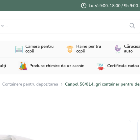
Lu-Vi 9:00-18:00 / Sb 9:00
...
Camera pentru
Haine pentru
Cărucioa
copii
copii
auto
ulți
Produse chimice de uz casnic
Certificate cadou
Containere pentru depozitarea
Canpol 56/014_gri container pentru dep