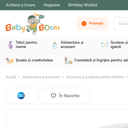
Achitare și livrare
Magazine
Birthday Wishlist
Căutare 
Promoții
Totul pentru
Alimentare și
Scutece și
mame
accesorii
igienă
Școala și creativitatea
Cosmetică și îngrijire pentru ad
Acasă
Alimentare și accesorii
Accesorii și produse pentru hrănire
În favorite