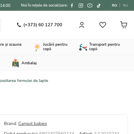
Noi în rețele de socializare:
-14:00
RO
RU
(+373) 60 127 700
re și scaune
Jucării pentru
Transport pentru
copii
copii
Ambalaj
ozitarea formulei de lapte
Brand:
Canpol babies
Codul produsului:
5903407560144
Articol:
AA2010244