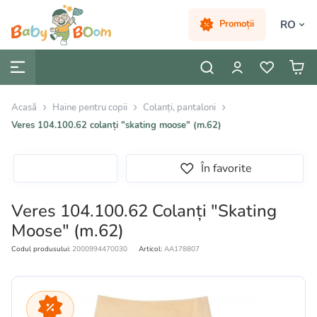
RO
Promoții
Acasă
Haine pentru copii
Colanți, pantaloni
Veres 104.100.62 colanți "skating moose" (m.62)
În favorite
Veres 104.100.62 Colanți "Skating
Moose" (m.62)
Codul produsului:
2000994470030
Articol:
AA178807