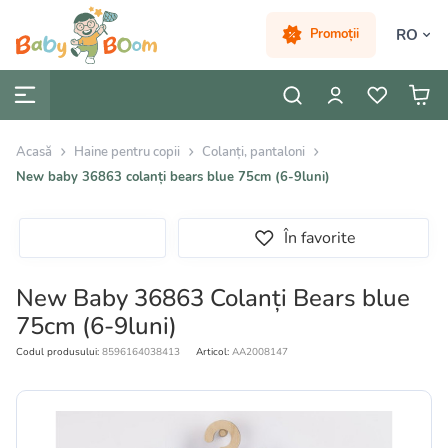
RO
Promoții
Acasă
Haine pentru copii
Colanți, pantaloni
New baby 36863 colanți bears blue 75cm (6-9luni)
În favorite
New Baby 36863 Colanți Bears blue
75cm (6-9luni)
Codul produsului:
8596164038413
Articol:
AA2008147