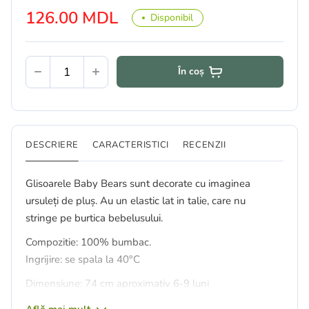
126.00 MDL
Disponibil
În coș
DESCRIERE
CARACTERISTICI
RECENZII
Glisoarele Baby Bears sunt decorate cu imaginea
ursuleți de pluș. Au un elastic lat in talie, care nu
stringe pe burtica bebelusului.
Compozitie: 100% bumbac.
Ingrijire: se spala la 40°C
Dimensiune: 74 cm aproximativ 6-9 luni