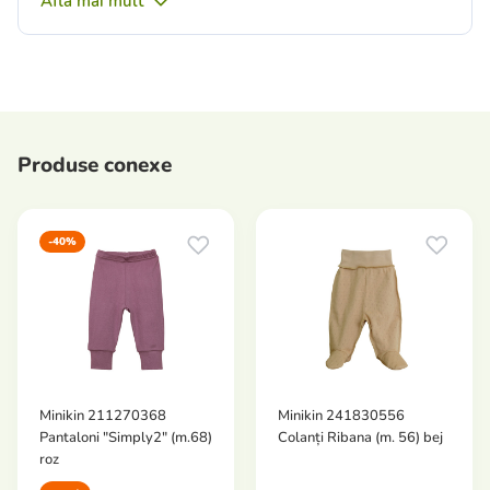
Află mai mult
Produse conexe
-40%
Minikin 211270368
Minikin 241830556
Pantaloni "Simply2" (m.68)
Colanți Ribana (m. 56) bej
roz