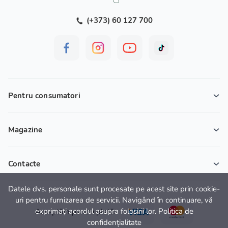
(+373) 60 127 700
Pentru consumatori
Magazine
Contacte
Datele dvs. personale sunt procesate pe acest site prin cookie-
uri pentru furnizarea de servicii. Navigând în continuare, vă
exprimaţi acordul asupra folosirii lor. Politica de
Acceptăm pentru plată:
confidențialitate