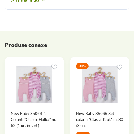
Află mai mult
Produse conexe
-40%
New Baby 35063-1
New Baby 35066 Set
Colanti "Classic Holka" m.
colanți "Classic Kluk" m. 80
62 (1 un. in sort)
(3 un.)