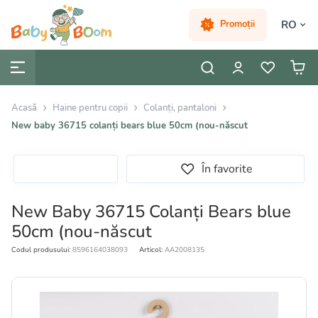
RO
Promoții
Acasă
Haine pentru copii
Colanți, pantaloni
New baby 36715 colanți bears blue 50cm (nou-născut
În favorite
New Baby 36715 Colanți Bears blue
50cm (nou-născut
Codul produsului:
8596164038093
Articol:
AA2008135