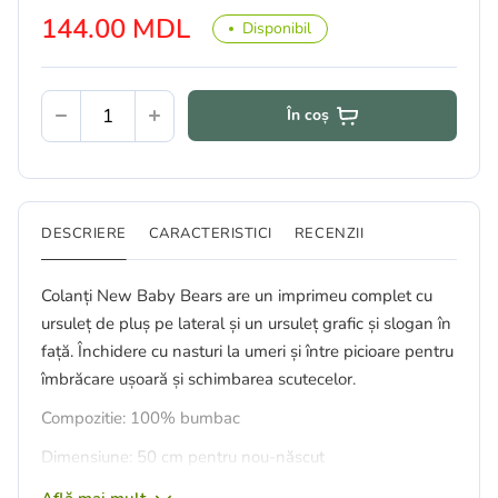
144.00 MDL
Disponibil
În coș
DESCRIERE
CARACTERISTICI
RECENZII
Colanți New Baby Bears are un imprimeu complet cu
ursuleț de pluș pe lateral și un ursuleț grafic și slogan în
față. Închidere cu nasturi la umeri și între picioare pentru
îmbrăcare ușoară și schimbarea scutecelor.
Compozitie: 100% bumbac
Dimensiune: 50 cm pentru nou-născut