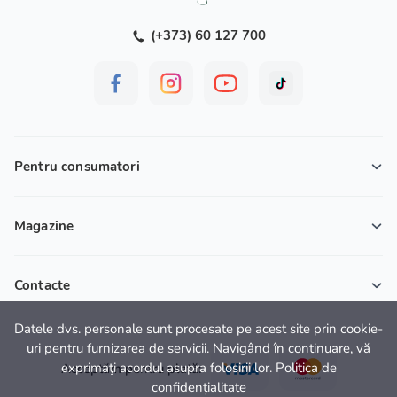
(+373) 60 127 700
Pentru consumatori
Magazine
Contacte
Datele dvs. personale sunt procesate pe acest site prin cookie-
uri pentru furnizarea de servicii. Navigând în continuare, vă
exprimaţi acordul asupra folosirii lor. Politica de
Acceptăm pentru plată:
confidențialitate