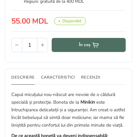
Regiuni: gratuită de la 400 MDL
55.00 MDL
Disponibil
În coș
DESCRIERE
CARACTERISTICI
RECENZII
Capul micuțului nou-născut are nevoie de o căldură
specială și protecție. Boneta de la
Minikin
este
întruchiparea delicateții și a siguranței. Am creat-o astfel
încât bebelușul să simtă doar moliciune, iar mama să fie
liniștită pentru confortul lui din primele minute de viață.
De ce această bonetă va deveni indispensabilă: