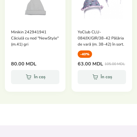
aceeași colecție.
Detalii tehnice:
Material:
100% bumbac hipoalergenic (futer
Minikin 242941941
YoClub CLU-
flaușat).
Căciulă cu nod "NewStyle"
084/JX/GIR/38-42 Pălăria
(m.41) gri
de vară (m. 38-42) în sort.
Mărime:
43.
Îngrijire:
Materialul își păstrează perfect forma și
-40%
moliciunea chiar și după spălări repetate.
80.00 MDL
63.00 MDL
105.00 MDL
Cu Minikin, fiecare detaliu este plin de iubire și grijă
În coș
În coș
pentru micul tău miracol.