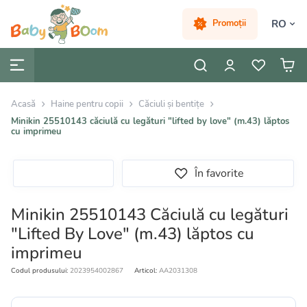
RO
Promoții
Acasă
Haine pentru copii
Căciuli și bentițe
Minikin 25510143 căciulă cu legături "lifted by love" (m.43) lăptos
cu imprimeu
În favorite
Minikin 25510143 Căciulă cu legături
"Lifted By Love" (m.43) lăptos cu
imprimeu
Codul produsului:
2023954002867
Articol:
AA2031308