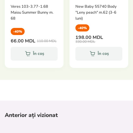
Veres 103-3.77-1.68
New Baby 55740 Body
Maiou Summer Bunny m.
"Leny peach" m.62 (3-6
68
luni)
-40%
-40%
198.00 MDL
66.00 MDL
110.00 MDL
330.00 MDL
În coș
În coș
Anterior ați vizionat