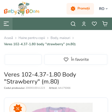
RO
Promoții
Acasă
Haine pentru copii
Body, maiouri
Veres 102-4.37-1.80 body "strawberry" (m.80)
În favorite
Veres 102-4.37-1.80 Body
"Strawberry" (m.80)
Codul produsului:
2000010011223
Articol:
AA175066