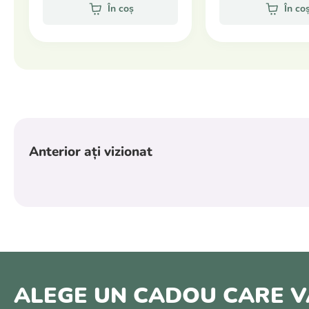
În coș
În co
Anterior ați vizionat
ALEGE UN CADOU CARE V