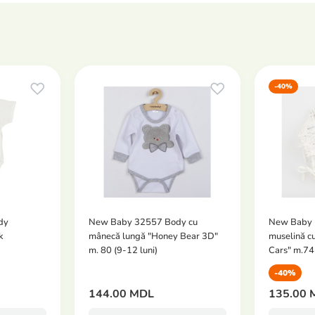
-40%
dy
New Baby 32557 Body cu
New Baby 
k
mânecă lungă "Honey Bear 3D"
muselină cu
m. 80 (9-12 luni)
Cars" m.74 
-40%
144.00 MDL
135.00 