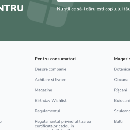
ENTRU
Nu știi ce să-i dăruiești copilului tă
Pentru consumatori
Magazi
Despre companie
Botanic
Achitare și livrare
Ciocana
Magazine
Rîșcani
Birthday Wishlist
Buiucani
Regulamentul
Sculean
o
Regulamentul privind utilizarea
Balti
certificatelor cadou in