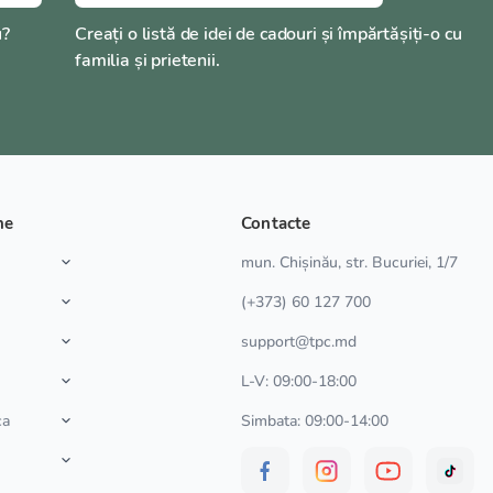
u?
Creați o listă de idei de cadouri și împărtășiți-o cu
familia și prietenii.
ne
Contacte
a
mun. Chișinău, str. Bucuriei, 1/7
(+373) 60 127 700
support@tpc.md
L-V: 09:00-18:00
ca
Simbata: 09:00-14:00