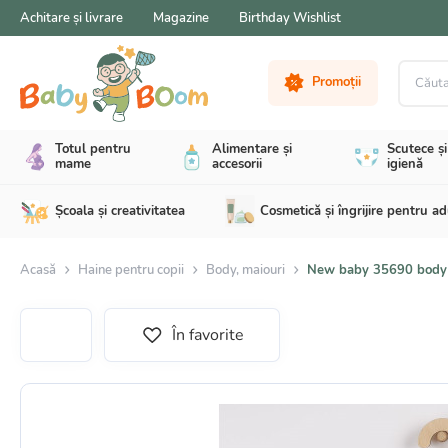
Achitare și livrare
Magazine
Birthday Wishlist
Căutare 
Promoții
Totul pentru
Alimentare și
Scutece și
mame
accesorii
igienă
Școala și creativitatea
Cosmetică și îngrijire pentru ad
Acasă
Haine pentru copii
Body, maiouri
New baby 35690 body 
În favorite