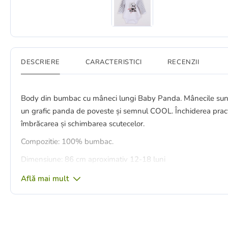
DESCRIERE
CARACTERISTICI
RECENZII
Body din bumbac cu mâneci lungi Baby Panda. Mânecile sunt i
un grafic panda de poveste și semnul COOL. Închiderea practică
îmbrăcarea și schimbarea scutecelor.
Compozitie: 100% bumbac.
Dimensiune: 86 cm aproximativ 12-18 luni
Află mai mult