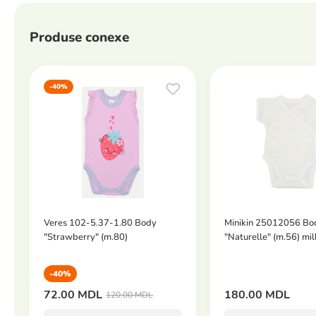
Produse conexe
-40%
Veres 102-5.37-1.80 Body
Minikin 25012056 Bo
"Strawberry" (m.80)
"Naturelle" (m.56) mil
-40%
72.00 MDL
180.00 MDL
120.00 MDL