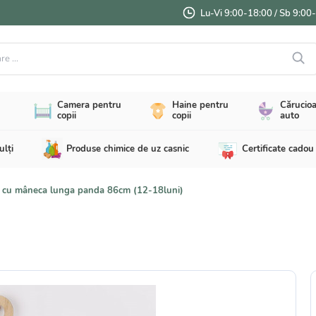
Lu-Vi 9:00-18:00 / Sb 9:00
...
Camera pentru
Haine pentru
Cărucioa
copii
copii
auto
ulți
Produse chimice de uz casnic
Certificate cadou
cu mâneca lunga panda 86cm (12-18luni)