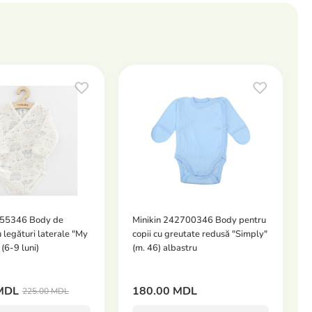
55346 Body de
Minikin 242700346 Body pentru
 legături laterale "My
copii cu greutate redusă "Simply"
(6-9 luni)
(m. 46) albastru
MDL
180.00 MDL
225.00 MDL