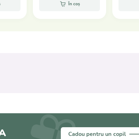
ș
În coș
A
Cadou pentru un copil