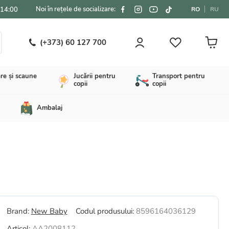
Noi în rețele de socializare:
-14:00
RO
RU
(+373) 60 127 700
re și scaune
Jucării pentru
Transport pentru
copii
copii
Ambalaj
Brand:
New Baby
Codul produsului:
8596164036129
Articol:
AA2008112