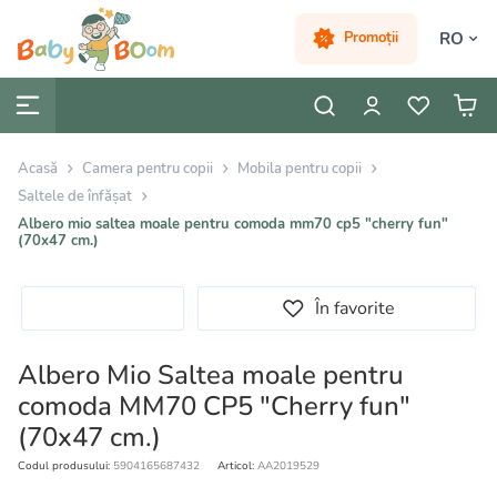
RO
Promoții
Acasă
Camera pentru copii
Mobila pentru copii
Saltele de înfășat
Albero mio saltea moale pentru comoda mm70 cp5 "cherry fun"
(70x47 cm.)
În favorite
Albero Mio Saltea moale pentru
comoda MM70 CP5 "Cherry fun"
(70x47 cm.)
Codul produsului:
5904165687432
Articol:
AA2019529